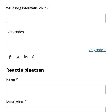
Wil je nog informatie kwijt ?
Verzenden
Volgende
»
D
D
S
D
e
e
h
e
l
e
a
l
e
l
r
e
Reactie plaatsen
n
e
n
Naam *
E-mailadres *