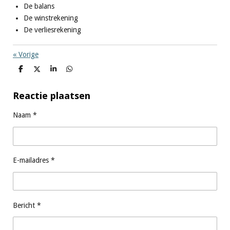
De balans
De winstrekening
De verliesrekening
«
Vorige
D
D
S
D
e
e
h
e
l
e
a
l
e
l
r
e
Reactie plaatsen
n
e
n
Naam *
E-mailadres *
Bericht *