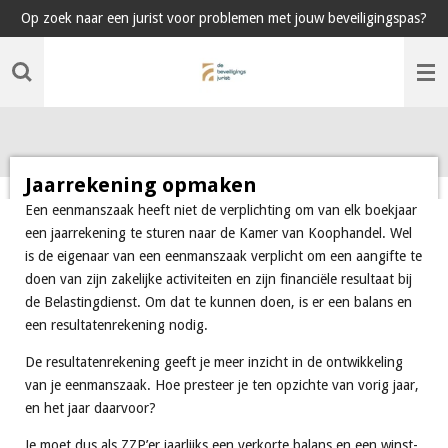
Op zoek naar een jurist voor problemen met jouw beveiligingspas?
Ga
direct
naar
de
hoofdinhoud
Jaarrekening opmaken
Een eenmanszaak heeft niet de verplichting om van elk boekjaar
een jaarrekening te sturen naar de Kamer van Koophandel. Wel
is de eigenaar van een eenmanszaak verplicht om een aangifte te
doen van zijn zakelijke activiteiten en zijn financiële resultaat bij
de Belastingdienst. Om dat te kunnen doen, is er een balans en
een resultatenrekening nodig.
De resultatenrekening geeft je meer inzicht in de ontwikkeling
van je eenmanszaak. Hoe presteer je ten opzichte van vorig jaar,
en het jaar daarvoor?
Je moet dus als ZZP’er jaarlijks een verkorte balans en een winst-