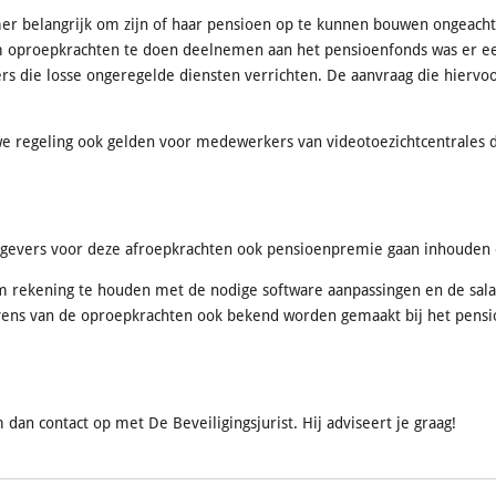
er belangrijk om zijn of haar pensioen op te kunnen bouwen ongeacht
oproepkrachten te doen deelnemen aan het pensioenfonds was er eer
s die losse ongeregelde diensten verrichten. De aanvraag die hiervoor
we regeling ook gelden voor medewerkers van videotoezichtcentrales d
erkgevers voor deze afroepkrachten ook pensioenpremie gaan inhouden 
 rekening te houden met de nodige software aanpassingen en de salari
gevens van de oproepkrachten ook bekend worden gemaakt bij het pens
an contact op met De Beveiligingsjurist. Hij adviseert je graag!