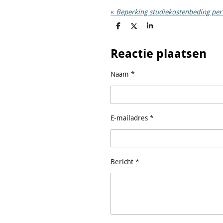
«
Beperking studiekostenbeding per
D
D
S
e
e
h
l
e
a
e
l
r
Reactie plaatsen
n
e
Naam *
E-mailadres *
Bericht *