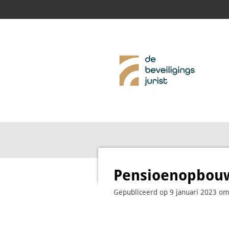
Ga
direct
naar
de
hoofdinhoud
Pensioenopbouw 
Gepubliceerd op 9 januari 2023 om