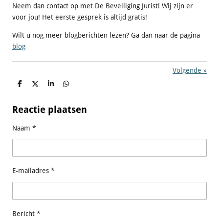
Neem dan contact op met De Beveiliging Jurist! Wij zijn er
voor jou! Het eerste gesprek is altijd gratis!
Wilt u nog meer blogberichten lezen? Ga dan naar de pagina
blog
Volgende
»
D
D
S
D
e
e
h
e
l
e
a
l
e
l
r
e
Reactie plaatsen
n
e
n
Naam *
E-mailadres *
Bericht *