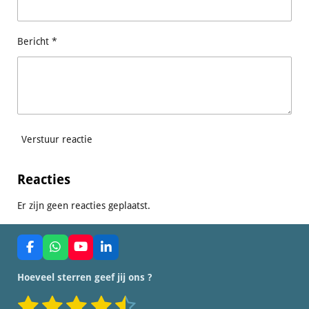
Bericht *
Verstuur reactie
Reacties
Er zijn geen reacties geplaatst.
F
W
Y
L
a
h
o
i
c
a
u
n
Hoeveel sterren geef jij ons ?
e
t
T
k
b
s
u
e
1
2
3
4
5
S
R
o
A
b
d