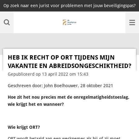
Op zoek naar een jurist voor problemen met jouw beveiligingspas?
Ga
direct
naar
de
hoofdinhoud
HEB IK RECHT OP ORT TIJDENS MIJN
VAKANTIE EN ABREIDSONGESCHIKTHEID?
Gepubliceerd op 13 april 2022 om 15:43
Geschreven door: John Boelhouwer, 28 oktober 2021
Hoe zit het nou precies met de onregelmatigheidstoeslag,
wie krijgt het en wanneer?
Wie krijgt ORT?
ORT wordt betaald aan een werknemer als hij of zij moet