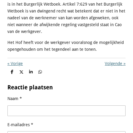
is in het Burgerlijk Wetboek. Artikel 7:629 van het Burgerlijk
Wetboek is van dwingend recht wat betekent dat er niet in het
nadeel van de werknemer van kan worden afgeweken, ook
niet wanneer de afwijkende regeling vastgesteld staat in Cao
van de werkgever.
Het Hof heeft voor de werkgever vooralsnog de mogelijkheid
opengehouden om het tegendeel aan te tonen.
«
Vorige
Volgende
»
D
D
S
D
e
e
h
e
l
e
a
l
e
l
r
e
Reactie plaatsen
n
e
n
Naam *
E-mailadres *